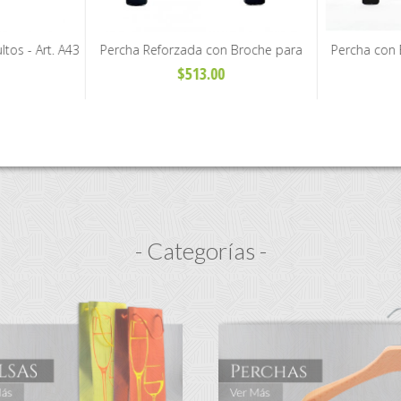
ltos - Art. A43
Percha Reforzada con Broche para
Percha con 
Pantalón de Niños - Art. H27
Pantalón y P
$513.00
- Categorías -