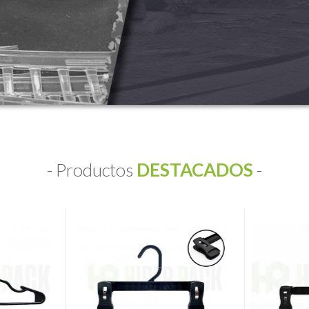
e packaging, perchas y de
- Productos
DESTACADOS
-
1
2
3
4
5
6
7
8
9
10
11
12
13
14
15