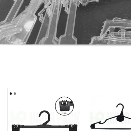
Distribuidora mayorista d
1
2