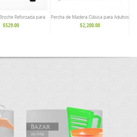
Broche Reforzada para
Percha de Madera Clásica para Adultos
ollera Adulto - Art. H31
- Natural con Barral
$529.00
$2,200.00