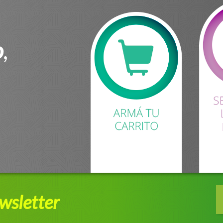
o
,
wsletter